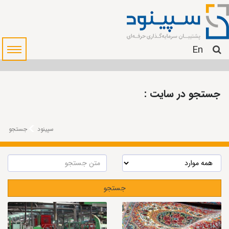
En
جستجو در سایت :
سپینود
جستجو
جستجو