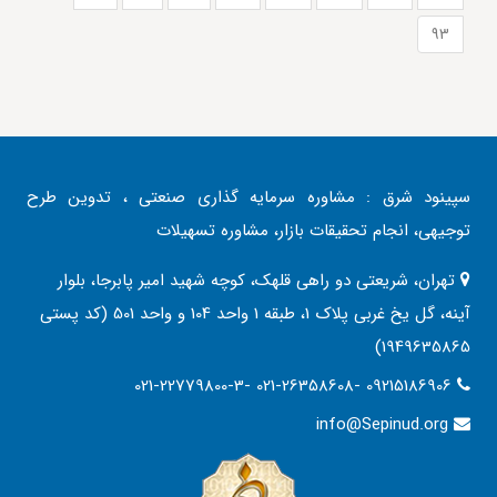
93
سپینود شرق : مشاوره سرمایه گذاری صنعتی ، تدوین طرح
توجیهی، انجام تحقیقات بازار، مشاوره تسهیلات
تهران، شریعتی دو راهی قلهک، کوچه شهید امیر پابرجا، بلوار
آینه، گل یخ غربی پلاک 1، طبقه 1 واحد 104 و واحد 501 (کد پستی
1949635865)
021-22779800-3- 021-26358608- 09215186906
info@Sepinud.org