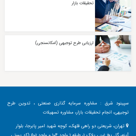
تحقیقات بازار
ارزیابی طرح توجیهی (امکانسنجی)
سپینود شرق : مشاوره سرمایه گذاری صنعتی ، تدوین طرح
توجیهی، انجام تحقیقات بازار، مشاوره تسهیلات
تهران، شریعتی دو راهی قلهک، کوچه شهید امیر پابرجا، بلوار
آینه، گل یخ غربی پلاک 1، طبقه 1 واحد 104 و واحد 501 (کد پستی