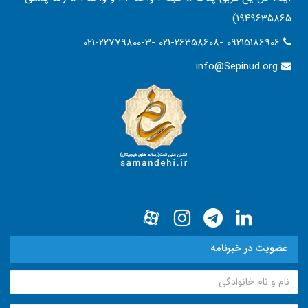
1949635865)
021-22779800-3- 021-26358608- 09215186906
info@Sepinud.org
عضویت در خبرنامه