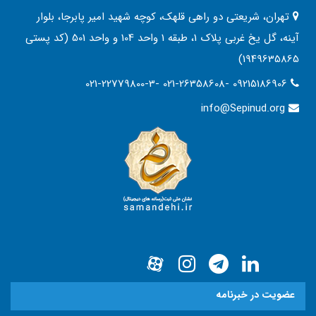
تهران، شریعتی دو راهی قلهک، کوچه شهید امیر پابرجا، بلوار
آینه، گل یخ غربی پلاک 1، طبقه 1 واحد 104 و واحد 501 (کد پستی
1949635865)
021-22779800-3- 021-26358608- 09215186906
info@Sepinud.org
عضویت در خبرنامه