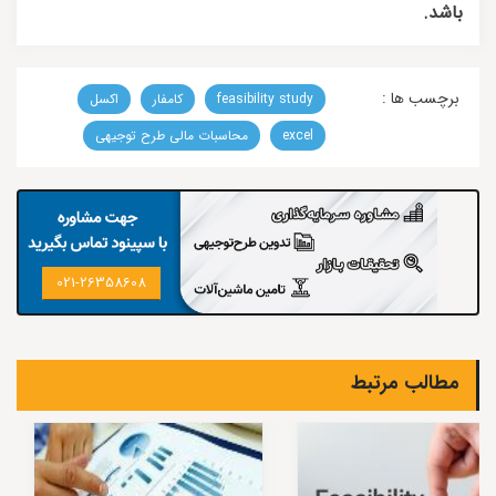
باشد.
برچسب ها :
feasibility study
کامفار
اکسل
excel
محاسبات مالی طرح توجیهی
021-26358608
مطالب مرتبط