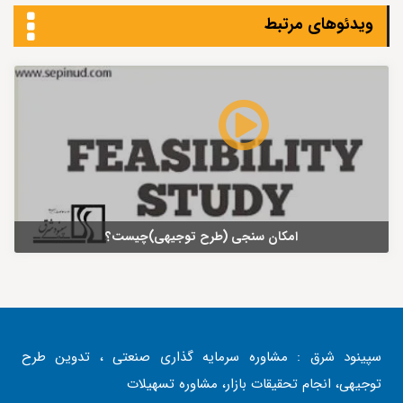
ویدئوهای مرتبط
امکان سنجی (طرح توجیهی)چیست؟
سپینود شرق : مشاوره سرمایه گذاری صنعتی ، تدوین طرح
توجیهی، انجام تحقیقات بازار، مشاوره تسهیلات