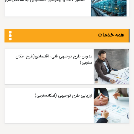
کربنی بسیار پایین
همه خدمات
تدوین طرح توجیهی فنی- اقتصادی(طرح امکان
سنجی)
ارزیابی طرح توجیهی (امکانسنجی)