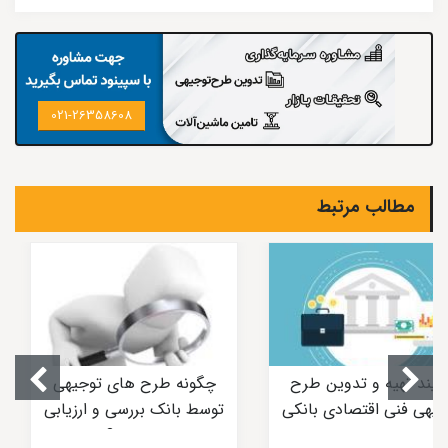
021-26358608
مطالب مرتبط
رایند تهیه و تدوین طرح
چگونه طرح های توجیهی
جیهی فنی اقتصادی بانکی
توسط بانک بررسی و ارزیابی
میشوند؟