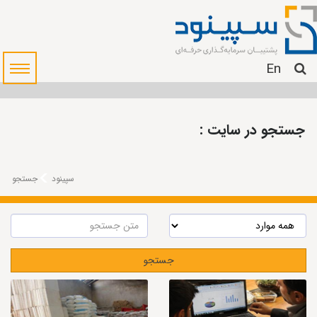
En
جستجو در سایت :
سپینود
جستجو
جستجو