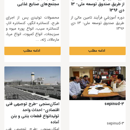
از طریق صندوق توسعه ملی- 13
مجتمع‌های صنایع غذایی
دی 1396
دوره آموزشي فرآیند تامین مالی از
محصولات تولیدی پس از اجرای
طریق صندوق توسعه ملی- 13 دی
طرح، کنسانتره انگور، کنسانتره انار،
1396
کنسانتره سیب، انواع پوره میوه و
سبزیجات، انواع کمپوت، انواع مربا،
مارمالاد، ژله، ...
ادامه مطلب
ادامه مطلب
sepinud-3
امکان‌سنجی -طرح توجیهی فنی
اقتصادی- احداث واحد
تولیدانواع قطعات بتنی و بتن
آماده
sepinud-3
امکان‌سنجی -طرح توجیهی فنی