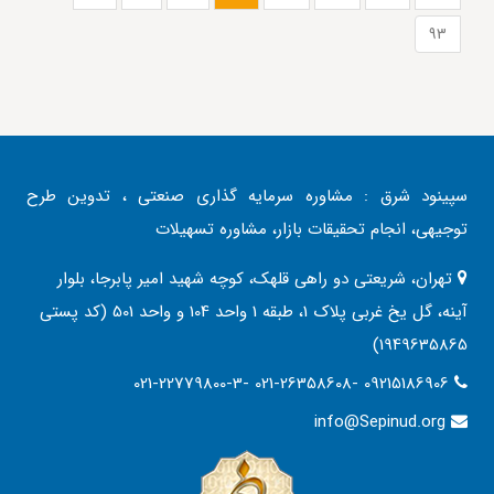
93
سپینود شرق : مشاوره سرمایه گذاری صنعتی ، تدوین طرح
توجیهی، انجام تحقیقات بازار، مشاوره تسهیلات
تهران، شریعتی دو راهی قلهک، کوچه شهید امیر پابرجا، بلوار
آینه، گل یخ غربی پلاک 1، طبقه 1 واحد 104 و واحد 501 (کد پستی
1949635865)
021-22779800-3- 021-26358608- 09215186906
info@Sepinud.org