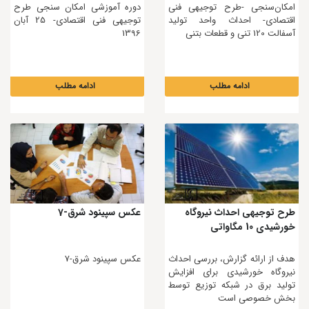
امکان‌سنجی -طرح توجیهی فنی
دوره آموزشی امکان سنجی طرح
اقتصادی- احداث واحد تولید
توجیهی فنی اقتصادی- 25 آبان
آسفالت 120 تنی و قطعات بتنی
1396
ادامه مطلب
ادامه مطلب
طرح توجیهی احداث نیروگاه
عکس سپینود شرق-7
خورشیدی 10 مگاواتی
هدف از ارائه گزارش، بررسی احداث
عکس سپینود شرق-7
نیروگاه خورشیدی برای افزایش
تولید برق در شبکه توزیع توسط
بخش خصوصی است