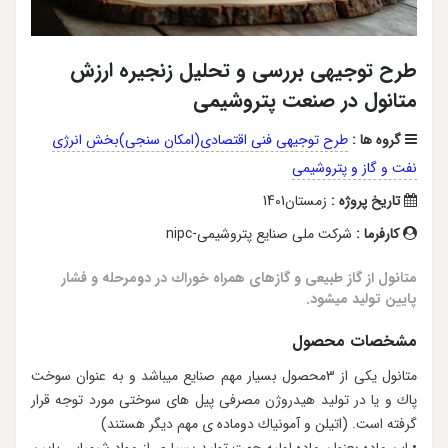
طرح توجیهی بررسی و تحلیل زنجیره ارزش
متانول در صنعت پتروشیمی
گروه ها :
طرح توجیهی فنی اقتصادی(امکان سنجی)بخش انرژی
نفت و گاز و پتروشیمی
تاریخ پروژه :
زمستان1401
کارفرما :
شرکت ملی صنایع پتروشیمی-nipc
متانول از گاز طبیعی و گازهای همراه خوراك در دومرحله و فشار
پایین تولید میشود.
مشخصات محصول
متانول یكی از 3محصول بسیار مهم صنایع میباشد و به عنوان سوخت
پاك و یا در تولید هیدروژن مصرفی پیل های سوختی مورد توجه قرار
گرفته است. (اتیلن و آمونیاك دوماده ی مهم دیگر هستند)
• این ماده بعنوان ماده اولیه جهت تولید بسیاری از مواد شیمیایی پایین