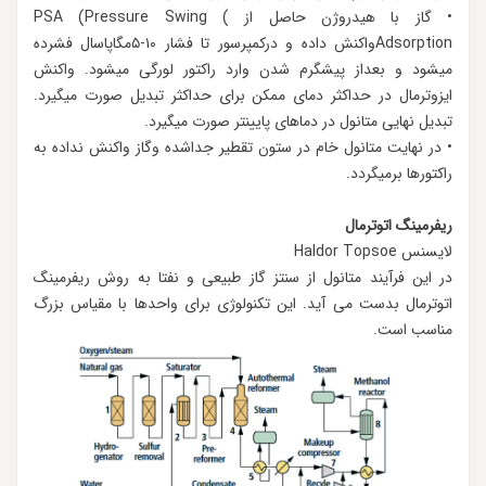
• گاز با هیدروژن حاصل از ) PSA (Pressure Swing
Adsorptionواکنش داده و درکمپرسور تا فشار ۱۰-۵مگاپاسال فشرده
میشود و بعداز پیشگرم شدن وارد راکتور لورگی میشود. واکنش
ایزوترمال در حداکثر دمای ممكن برای حداکثر تبدیل صورت میگیرد.
تبدیل نهایی متانول در دماهای پایینتر صورت میگیرد.
• در نهایت متانول خام در ستون تقطیر جداشده وگاز واکنش نداده به
راکتورها برمیگردد.
ریفرمینگ اتوترمال
لایسنس Haldor Topsoe
در این فرآیند متانول از سنتز گاز طبیعی و نفتا به روش ریفرمینگ
اتوترمال بدست می آید. این تكنولوژی برای واحدها با مقیاس بزرگ
مناسب است.