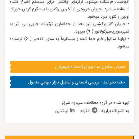
آنهاست، فرستاده میشود. ازگرمای واکنش برای سیستم اشباع کننده
استفاده میشود. جریان خروجی از آخرین راکتور با پیشگرم کردن خوراك
اولین راکتور، سرد میشود.
• جریان گاز برگشتی نیز بعد از جداسازی ترکیبات جزیی بی اثر به
کمپرسورریسیرکولاتور ( 9) میرود.
• نهایتأ متانول خام جدا شده و مستقیمأ به ستون تقطیر ( 6) فرستاده
میشود.
معرفی متانول به عنوان یک ماده شیمیایی
حتما بخوانید :
بررسی اجمالی و تحلیل بازار جهانی متانول
تهیه شده در گروه مطالعات سپینود شرق
به اشتراک بزارید :
تلگرام
لینکدین