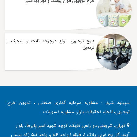
طرح توجیهی انواع پوشک و نوار بهداشتی
طرح توجیهی انواع دوچرخه ثابت و متحرک و
تردمیل
سپینود شرق : مشاوره سرمایه گذاری صنعتی ، تدوین طرح
توجیهی، انجام تحقیقات بازار، مشاوره تسهیلات
تهران، شریعتی دو راهی قلهک، کوچه شهید امیر پابرجا، بلوار
آینه، گل یخ غربی پلاک 1، طبقه 1 واحد 104 و واحد 501 (کد پستی