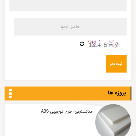
پروژه ها
امکانسنجی- طرح توجیهی ABS