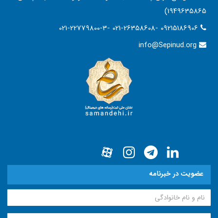
1949635865)
021-22779800-3- 021-26358608- 09215186906
info@Sepinud.org
عضویت در خبرنامه