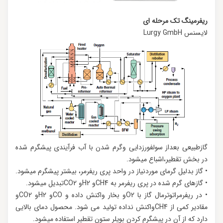
ریفرمینگ تک مرحله ای
لایسنس Lurgy GmbH
گازطبیعی بعداز سولفورزدایی وگرم شدن با آب فرآیندی پیشگرم شده
در بخش تقطیر،اشباع میشود.
• گاز بدلیل گرمای موردنیاز در واحد پری ریفرمر، بیشتر پیشگرم میشود.
• گازهای گرم شده در پری ریفرمر به CH4و H2و CO2تبدیل میشود.
• در ریفرمراتوترمال گاز با O2و بخار واکنش داده و COو H2و CO2و
مقادیر کمی از CH4واکنش نداده تولید می شود. محصول دمای بالایی
دارد که از آن در پیشگرم کردن بویلر ستون تقطیر استفاده میشود.