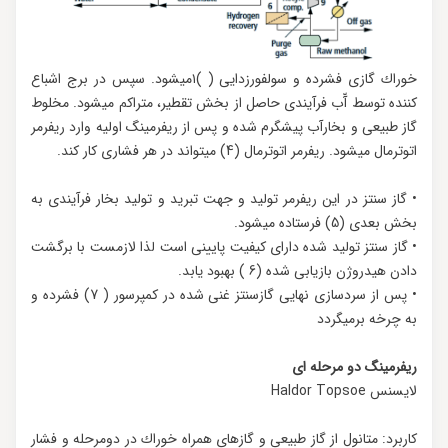
خوراك گازی فشرده و سولفورزدایی ( )۱میشود. سپس در برج اشباع
کننده توسط آّب فرآیندی حاصل از بخش تقطیر، متراکم میشود. مخلوط
گاز طبیعی و بخارآب پیشگرم شده و پس از ریفرمینگ اولیه وارد ریفرمر
اتوترمال میشود. ریفرمر اتوترمال (4) میتواند در هر فشاری کار کند.
• گاز سنتز در این ریفرمر تولید و جهت تبرید و تولید بخار فرآیندی به
بخش بعدی (5) فرستاده میشود.
• گاز سنتز تولید شده دارای کیفیت پایینی است لذا لازمست با برگشت
دادن هیدروژن بازیابی شده (6 ) بهبود یابد.
• پس از سردسازی نهایی گازسنتز غنی شده در کمپرسور ( 7) فشرده و
به چرخه برمیگردد
ریفرمینگ دو مرحله ای
لایسنس Haldor Topsoe
کاربرد: متانول از گاز طبیعی و گازهای همراه خوراك در دومرحله و فشار