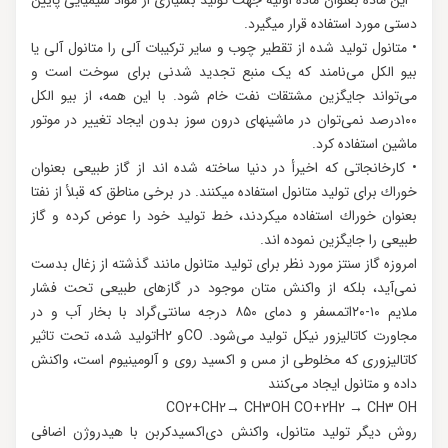
دستی مورد استفاده قرار میگیرد.
• متانول تولید شده از تقطیر چوب و سایر ترکیبات آلی را متانول آلی یا
بیو الكل می‌نامند که یک منبع تجدید شدنی برای سوخت است و
می‌تواند جایگزین مشتقات نفت خام شود. با این همه، از بیو الكل
۱۰۰درصد نمی‌توان در ماشینهای درون سوز بدون ایجاد تغییر در موتور
ماشین استفاده کرد.
• کارخانجاتی که اخیرأ در دنیا ساخته شده اند از گاز طبیعی بعنوان
خوراك برای تولید متانول استفاده میکنند. در برخی مناطق که قبلأ از نفتا
بعنوان خوراك استفاده میکردند، خط تولید خود را عوض کرده و گاز
طبیعی را جایگزین نموده اند.
امروزه گاز سنتز مورد نظر برای تولید متانول مانند گذشته از زغال بدست
نمی‌آید، بلكه از واکنش متان موجود در گازهای طبیعی تحت فشار
ملایم ۱۰-۲۰اتمسفر و دمای ۸۵۰ درجه سانتی‌گراد با بخار آب و در
مجاورت کاتالیزور نیكل تولید می‌شود. COو H2تولید شده، تحت تاثیر
کاتالیزوری که مخلوطی از مس و اکسید روی و آلومینیوم است، واکنش
داده و متانول ایجاد می‌کنند
CO2+CH2→ CH3OH CO+2H2 → CH3 OH
روش دیگر تولید متانول، واکنش دی‌اکسیدکربن با هیدروژن اضافی