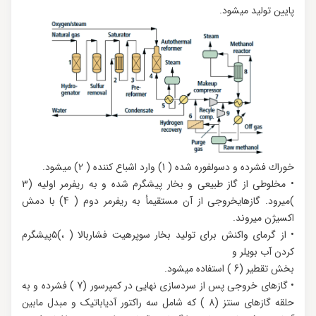
پایین تولید میشود.
خوراك فشرده و دسولفوره شده ( 1) وارد اشباع کننده ( 2) میشود.
• مخلوطی از گاز طبیعی و بخار پیشگرم شده و به ریفرمر اولیه (3
)میرود. گازهایخروجی از آن مستقیمأ به ریفرمر دوم ( 4) با دمش
اکسیژن میروند.
• از گرمای واکنش برای تولید بخار سوپرهیت فشاربالا ( ،)۵پیشگرم
کردن آب بویلر و
بخش تقطیر (6 ) استفاده میشود.
• گازهای خروجی پس از سردسازی نهایی در کمپرسور (7 ) فشرده و به
حلقه گازهای سنتز (8 ) که شامل سه راکتور آدیاباتیک و مبدل مابین