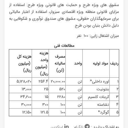
مشوق های ویژه طرح و حمایت های قانونی ویژه طرح: استفاده از
مزایای قانونی منطقه ویژه اقتصادی سبزوار، استفاده از اعتبار مالیاتی
برای سرمایه‏گذاران حقوقی، مشوق های صندوق نوآوری و شکوفایی به
دلیل دانش بنیان بودن طرح
میزان اشتغال زایی: 100 نفر
مطالعات فنی
هزینه
مصرف
هزینه کل
واحد
ردیف
مواد اولیه
واحد
سالیانه
(میلیون
(میلیون
(تن)
ریال)
ریال)
1
اوره داخلی*
تن
20,000.00
256.4
5,128,020
2
بنتونیت
تن
520
25
13,000
3
کربنات کلسیم
تن
2280
15
34,200
4
نشاسته
تن
100
300
30,000
5
گوگرد*
تن
100
121.5
12,150
به اشتراک بزارید :
تلگرام
لینکدین