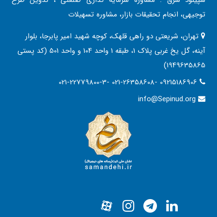
سپینود شرق : مشاوره سرمایه گذاری صنعتی ، تدوین طرح
توجیهی، انجام تحقیقات بازار، مشاوره تسهیلات
تهران، شریعتی دو راهی قلهک، کوچه شهید امیر پابرجا، بلوار
آینه، گل یخ غربی پلاک 1، طبقه 1 واحد 104 و واحد 501 (کد پستی
1949635865)
021-22779800-3- 021-26358608- 09215186906
info@Sepinud.org