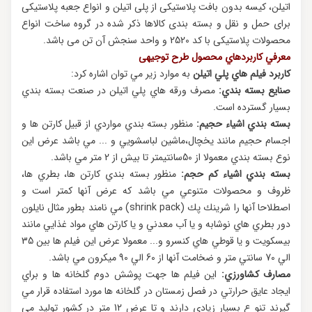
اتیلن، کیسه بدون بافت پلاستیکی از پلی اتیلن و انواع جعبه پلاستیکی
برای حمل و نقل و بسته بندی کالاها ذکر شده در گروه ساخت انواع
محصولات پلاستیکی با کد 2520 و واحد سنجش آن تن می باشد.
معرفي كاربردهاي محصول طرح توجیهی
كاربرد فيلم هاي پلي اتيلن
به موارد زير مي توان اشاره كرد:
صنايع بسته بندي:
مصرف ورقه هاي پلي اتيلن در صنعت بسته بندي
بسيار گسترده است.
بسته بندي اشياء حجيم:
منظور بسته بندي مواردي از قبيل كارتن ها و
اجسام حجيم مانند يخچال،ماشین لباسشويي و ... مي باشد عرض اين
نوع بسته بندي معمولا از 50سانتیمتر تا بيش از 2 متر مي باشد.
بسته بندي اشياء کم حجم:
منظور بسته بندي كارتن ها، بطري ها،
ظروف و محصولات متنوعي مي باشد كه عرض آنها كمتر است و
اصطلاحا آنها را شرينك پك (shrink pack) مي نامند بطور مثال نايلون
دور بطري هاي نوشابه و يا آب معدني و يا كارتن هاي مواد غذايي مانند
بيسكويت و يا قوطي هاي كنسرو و... معمولا عرض اين فيلم ها بين 35
الي 70 سانتي متر و ضخامت آنها از 60 الي 90 ميكرون مي باشد.
مصارف كشاورزي:
اين فيلم ها جهت پوشش دوم گلخانه ها و براي
ايجاد عايق حرارتي در فصل زمستان در گلخانه ها مورد استفاده قرار مي
گيرند تنو ع بسيار زيادي دارند و تا عرض 12 متر در كشور توليد مي