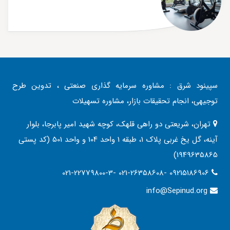
سپینود شرق : مشاوره سرمایه گذاری صنعتی ، تدوین طرح
توجیهی، انجام تحقیقات بازار، مشاوره تسهیلات
تهران، شریعتی دو راهی قلهک، کوچه شهید امیر پابرجا، بلوار
آینه، گل یخ غربی پلاک 1، طبقه 1 واحد 104 و واحد 501 (کد پستی
1949635865)
021-22779800-3- 021-26358608- 09215186906
info@Sepinud.org