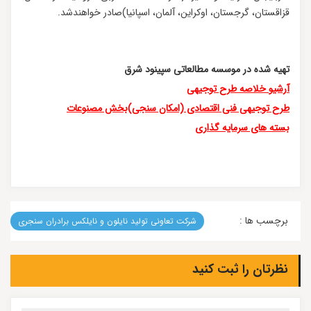
قزاقستان، گرجستان، اوکراین، آلمان، اسپانیا)صادر خواهندشد.
تهیه شده در موسسه مطالعاتی سپینود شرق
آرشیو خلاصه طرح توجیهی
طرح توجیهی فنی اقتصادی (امکان سنجی)بخش مصنوعات
بسته های سرمایه گذاری
برچسب ها :
شرکت تعاونی تولید نایلون و نایلکس برادران سنجری
نظرتان را ثبت کنید