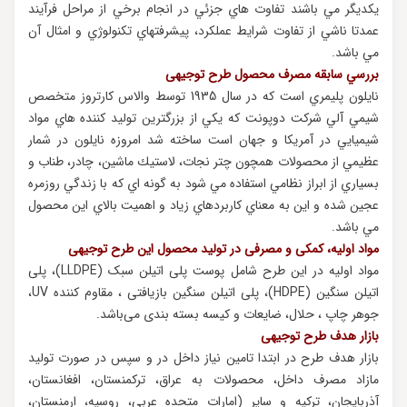
يكديگر مي باشند تفاوت هاي جزئي در انجام برخي از مراحل فرآيند
عمدتا ناشي از تفاوت شرايط عملكرد، پيشرفتهاي تكنولوژي و امثال آن
مي باشد.
بررسي سابقه مصرف محصول طرح توجیهی
نايلون پليمري است كه در سال 1935 توسط والاس كارتروز متخصص
شيمي آلي شركت دوپونت كه يكي از بزرگترين توليد كننده هاي مواد
شيميايي در آمريكا و جهان است ساخته شد امروزه نايلون در شمار
عظيمي از محصولات همچون چتر نجات، لاستيك ماشين، چادر، طناب و
بسياري از ابراز نظامي استفاده مي شود به گونه اي كه با زندگي روزمره
عجين شده و اين به معناي كاربردهاي زياد و اهميت بالاي اين محصول
مي باشد.
مواد اولیه، کمکی و مصرفی در تولید محصول این طرح توجیهی
مواد اولیه در این طرح شامل پوست پلی اتیلن سبک (LLDPE)، پلی
اتیلن سنگین (HDPE)، پلی اتیلن سنگین بازیافتی ، مقاوم کننده UV،
جوهر چاپ ، حلال، ضایعات و کیسه بسته بندی می‌باشد.
بازار هدف طرح توجیهی
بازار هدف طرح در ابتدا تامین نیاز داخل در و سپس در صورت تولید
مازاد مصرف داخل، محصولات به عراق، تركمنستان، افغانستان،
آذربايجان، ترکيه و سایر (امارات متحده عربی، روسیه، ارمنستان،