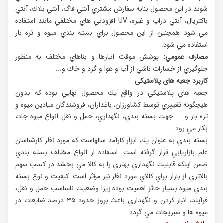
شوند در اين محصول بنابه سفارش مشتري آنتي فاگ، آنتي بلاك، آنتي
باكتريال، آنتي دراپ و غيره، UV افزودني هاي مختلفي مانند استفاده
مي شود همچنين از اين محصول براي بسته بندي ميوه و تره بار
استفاده مي شود.
مصارف عمومي:
پوشش موقت انبارها و بناهاي مختلف به منظور
جلوگيري از خسارات ناشي از آب و هوا و گرد و خاك و...
کاربرد جعبه های پلاستیکی
جعبه هاي پلاستيكي در واقع يك محصول نهايي بوده كه بدون
هيچگونه تغييري توسط كشاورزان، باغداران، فروشندگان ميادين ميوه و
تره بار و ... جهت بسته بندي، نگهداري، حمل و نقل انواع ميوه جات
بكار مي رود.
بسته بندي به عنوان يك ابزار كارآمد سالهاست كه مورد نظر كارشناسان
علم بازاريابي قرار گرفته است. استفاده از انواع مختلف بسته بندي
ضمن اينكه قابليت نگهداري بهتري را به كالا مي بخشد در كسب سهم
بالاتري از بازار براي كالاي مورد نظر نيز مؤثر است. كيفيت و نوع بسته
بندي ميوه بسيار حائز اهميت بوده زيرا وضعيت نامناسب حمل و نقل،
فرآيند، انبار كردن و نگهداري باعث بروز حدود ٣٥ درصد ضايعات در
ميوه ها و سبزيجات مي گردد.