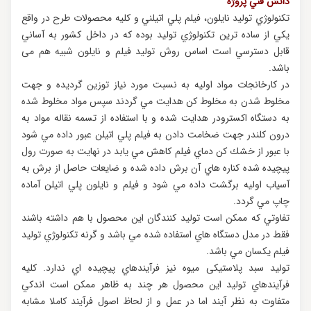
دانش فني پروژه
تكنولوژي توليد نايلون، فيلم پلي اتيلني و کلیه محصولات طرح در واقع
يكي از ساده ترين تكنولوژي توليد بوده كه در داخل كشور به آساني
قابل دسترسي است اساس روش تولید فیلم و نایلون شبیه هم می
باشد.
در کارخانجات مواد اوليه به نسبت مورد نياز توزين گرديده و جهت
مخلوط شدن به مخلوط كن هدايت مي گردند سپس مواد مخلوط شده
به دستگاه اكسترودر هدايت شده و با استفاده از تسمه نقاله مواد به
درون كلندر جهت ضخامت دادن به فيلم پلي اتيلن عبور داده مي شود
با عبور از خشك كن دماي فيلم كاهش مي يابد در نهايت به صورت رول
پيچيده شده كناره هاي آن برش داده شده و ضايعات حاصل از برش به
آسياب اوليه برگشت داده مي شود و فيلم و نايلون پلي اتيلن آماده
چاپ مي گردد.
تفاوتي كه ممكن است توليد كنندگان اين محصول با هم داشته باشند
فقط در مدل دستگاه هاي استفاده شده مي باشد و گرنه تكنولوژي توليد
فیلم يكسان مي باشد.
توليد سبد پلاستیکی میوه نیز فرآيندهاي پيچيده اي ندارد. كليه
فرآيندهاي توليد اين محصول هر چند به ظاهر ممكن است اندكي
متفاوت به نظر آيند اما در عمل و از لحاظ اصول فرآيند كاملا مشابه