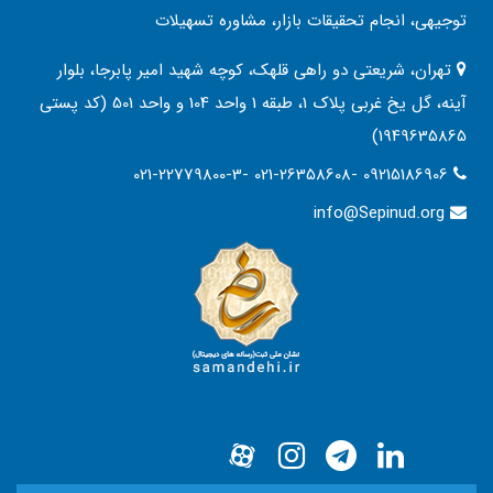
توجیهی، انجام تحقیقات بازار، مشاوره تسهیلات
تهران، شریعتی دو راهی قلهک، کوچه شهید امیر پابرجا، بلوار
آینه، گل یخ غربی پلاک 1، طبقه 1 واحد 104 و واحد 501 (کد پستی
1949635865)
021-22779800-3- 021-26358608- 09215186906
info@Sepinud.org