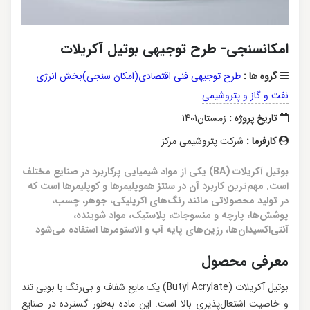
امکانسنجی- طرح توجیهی بوتیل آکریلات
گروه ها :
طرح توجیهی فنی اقتصادی(امکان سنجی)بخش انرژی
نفت و گاز و پتروشیمی
تاریخ پروژه :
زمستان1401
کارفرما :
شرکت پتروشیمی مرکز
بوتیل آکریلات (BA) یکی از مواد شیمیایی پرکاربرد در صنایع مختلف
است. مهم‌ترین کاربرد آن در سنتز هموپلیمرها و کوپلیمرها است که
در تولید محصولاتی مانند رنگ‌های اکریلیکی، جوهر، چسب،
پوشش‌ها، پارچه و منسوجات، پلاستیک، مواد شوینده،
آنتی‌اکسیدان‌ها، رزین‌های پایه آب و الاستومرها استفاده می‌شود
معرفی محصول
بوتیل آکریلات (Butyl Acrylate) یک مایع شفاف و بی‌رنگ با بویی تند
و خاصیت اشتعال‌پذیری بالا است. این ماده به‌طور گسترده در صنایع