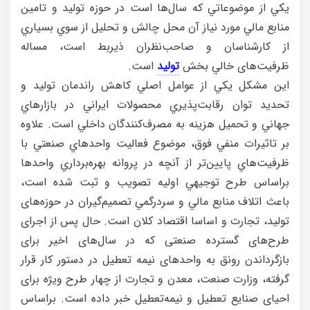
يکي از موضوعاتي که سال‌ها است در حوزه توليد و تامين
منابع مالي مورد نياز آن محل چالش و تحليل از سوي بسياري
از کارشناسان و صاحب‌نظران ذيربط است، مساله
ظرفيت‌های خالي بخش
توليد
است.
اين مشکل يکي از عوامل اصلي کاهش راندمان توليد و
تحديد توان رقابت‌پذيري محصولات ايراني در بازارهاي
جهاني و تحميل هزينه به مصرف‌کنندگان داخلي است. علاوه
بر تاثيرات منفي فوق، موضوع فعاليت واحدهاي صنعتي با
ظرفيت‌هاي پايين‌تر از آنچه در پروانه بهره‌برداري واحدها
براساس طرح توجيهي اوليه تصويب و ثبت شده است،
باعث اتلاف منابع مالي و سردرگمي تصميم‌گيران در حوزه‌های
توليد، تجارت و اساسا اقتصاد كلان است. حال پس از اجرای
طرح‌های گسترده صنعتی که در سال‌های اخیر برای
بازگرداندن رونق به واحدهای نیمه تعطیل در دستور کار قرار
گرفته، وزارت صنعت، معدن و تجارت از چهار طرح ویژه برای
احیای صنایع تعطیل و نیمه‌تعطیل خبر داده است. براساس