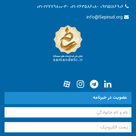
021-22779800-3- 021-26358608- 09215186906
info@Sepinud.org
عضویت در خبرنامه