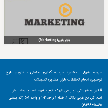
بازاریابی(Marketing)
سپینود شرق : مشاوره سرمایه گذاری صنعتی ، تدوین طرح
توجیهی، انجام تحقیقات بازار، مشاوره تسهیلات
تهران، شریعتی دو راهی قلهک، کوچه شهید امیر پابرجا، بلوار
آینه، گل یخ غربی پلاک 1، طبقه 1 واحد 104 و واحد 501 (کد پستی
1949635865)