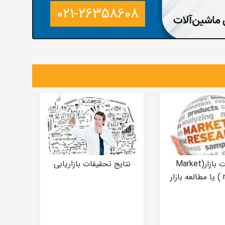
021-26358608
تحقیقات بازار(Market
نتایج تحقیقات بازاریابی
research ) یا مطالعه بازار
چیست؟