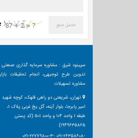
سپینود شرق : مشاوره سرمایه گذاری صنعتی ،
تدوین طرح توجیهی، انجام تحقیقات بازار،
مشاوره تسهیلات
تهران، شریعتی دو راهی قلهک، کوچه شهید
امیر پابرجا، بلوار آینه، گل یخ غربی پلاک 1،
طبقه 1 واحد 104 و واحد 501 (کد پستی
1949635865)
021-22779800-3- 021-26358608-