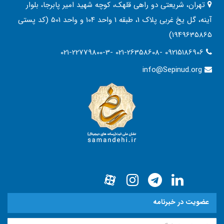
تهران، شریعتی دو راهی قلهک، کوچه شهید امیر پابرجا، بلوار
آینه، گل یخ غربی پلاک 1، طبقه 1 واحد 104 و واحد 501 (کد پستی
1949635865)
021-22779800-3- 021-26358608- 09215186906
info@Sepinud.org
عضویت در خبرنامه