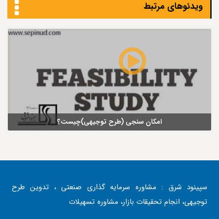
ویدئوهای مرتبط
امکان سنجی (طرح توجیهی)چیست؟
سپینود شرق : مشاوره سرمایه گذاری صنعتی ، تدوین طرح
توجیهی، انجام تحقیقات بازار، مشاوره تسهیلات