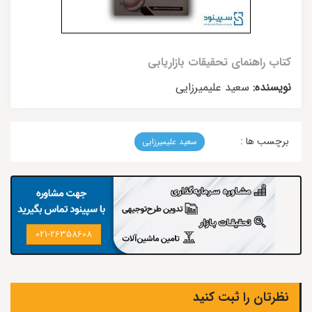
کتاب راهنمای تحقیقات بازاریابی
نویسنده:
سعید علیمیرزایی
برچسب ها :
سعید علیمیرزایی
021-26358608
نظرتان را ثبت کنید