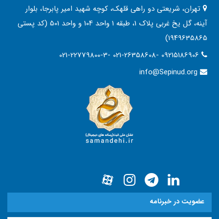
تهران، شریعتی دو راهی قلهک، کوچه شهید امیر پابرجا، بلوار
آینه، گل یخ غربی پلاک 1، طبقه 1 واحد 104 و واحد 501 (کد پستی
1949635865)
021-22779800-3- 021-26358608- 09215186906
info@Sepinud.org
عضویت در خبرنامه