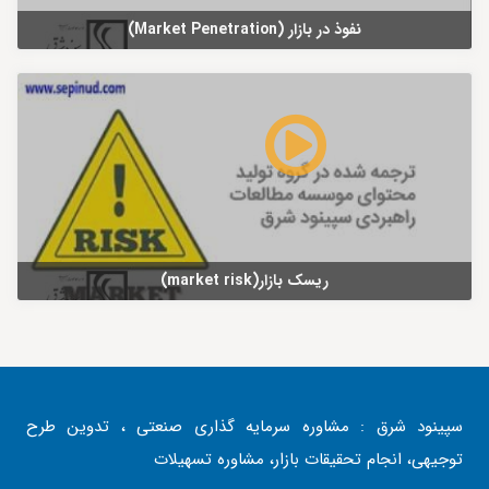
نفوذ در بازار (Market Penetration)
ریسک بازار(market risk)
سپینود شرق : مشاوره سرمایه گذاری صنعتی ، تدوین طرح
توجیهی، انجام تحقیقات بازار، مشاوره تسهیلات