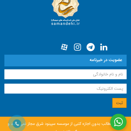
عضویت در خبرنامه
انتشار مطالب بدون اجازه كتبی از موسسه سپينود شرق مجاز نمی باشد و