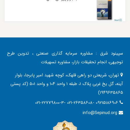
سپینود شرق : مشاوره سرمایه گذاری صنعتی ، تدوین طرح
توجیهی، انجام تحقیقات بازار، مشاوره تسهیلات
تهران، شریعتی دو راهی قلهک، کوچه شهید امیر پابرجا، بلوار
آینه، گل یخ غربی پلاک 1، طبقه 1 واحد 104 و واحد 501 (کد پستی
1949635865)
021-22779800-3- 021-26358608- 09215186906
info@Sepinud.org