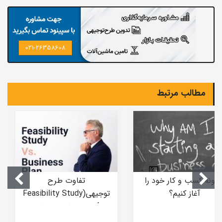
021-26358608
مطالب مرتبط
گونه کسب و کار خود را
تفاوت طرح
آغاز کنیم؟
توجیهی(Feasibility Study
) و طرح کسب و کار
(Business Plan)