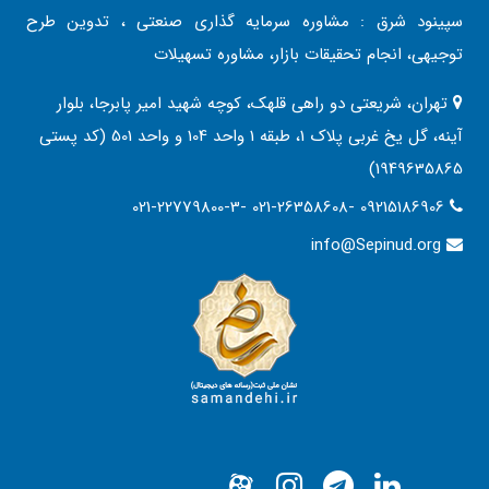
سپینود شرق : مشاوره سرمایه گذاری صنعتی ، تدوین طرح
توجیهی، انجام تحقیقات بازار، مشاوره تسهیلات
تهران، شریعتی دو راهی قلهک، کوچه شهید امیر پابرجا، بلوار
آینه، گل یخ غربی پلاک 1، طبقه 1 واحد 104 و واحد 501 (کد پستی
1949635865)
021-22779800-3- 021-26358608- 09215186906
info@Sepinud.org