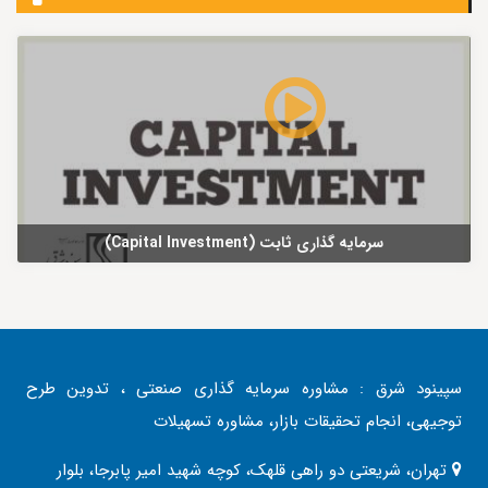
سرمایه گذاری ثابت (Capital Investment)
سپینود شرق : مشاوره سرمایه گذاری صنعتی ، تدوین طرح
توجیهی، انجام تحقیقات بازار، مشاوره تسهیلات
تهران، شریعتی دو راهی قلهک، کوچه شهید امیر پابرجا، بلوار