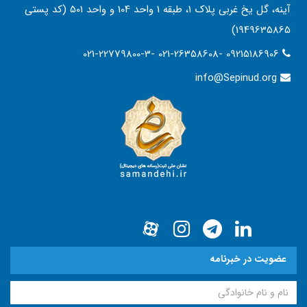
آینه، گل یخ غربی پلاک 1، طبقه 1 واحد 104 و واحد 501 (کد پستی
1949635865)
021-22779800-3- 021-26358608- 09215186906
info@Sepinud.org
عضویت در خبرنامه