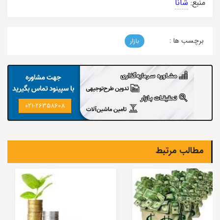
منبع:
شانا
برچسب ها :
بازار
021-26358608
مطالب مرتبط