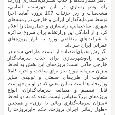
دفتر مشاركت‌ها و جذب ســرمايه‌گــذاري وزارت
راه ‌و‌شهــرسازي در اين فهرست، اسامي،
مشخصات و ريز جزئيات 107 پروژه آماده اجرا
توسط سرمايه‌گذاران ايراني و خارجي در زمينه‌‌هاي
شهري، ساختماني، راه‌سازي و حمل‌و‌نقل را اعلام
كرد و از آمادگي اين وزارتخانه براي شروع مذاكره
با شركت‌هاي متقاضي ورود به بازار پروژه‌هاي
عمراني ايران خبر داد
.
گزارش «دنياي‌اقتصاد» از لیست طراحي شده در
حوزه راه‌و‌شهرسازي براي جذب سرمايه‌گذار
خارجي حاكي است: پروژه‌هاي اين بخش به لحاظ
ميزان سرمايه مورد نياز براي ساخت و اجرا، كاملا
متفاوت از طرح‌هاي صنعتي و توليدي ساير
وزارتخانه‌ها است به اين معني كه در اولين فهرست
قابل تصميم‌ و مطالعه سرمايه‌گذاران، انواع
پروژه‌هاي بزرگ‌مقياس ليست شده كه به دو لحاظ
«ميزان سرمايه‌گذاري ريالي يا ارزي» و همچنين
«طول زماني اجراي پروژه»، حكم «ابرپروژه» را