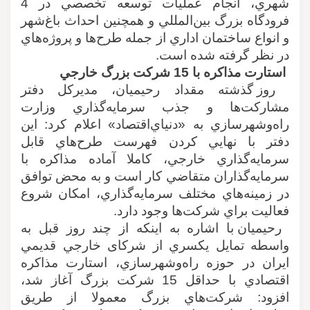
شهري، انجام عمليات توسعه تخصصي در 4
فرودگاه بزرگ بين‌المللي و همچنين احداث باغ‌شهر
و انواع ساختمان اداري از جمله طرح‌ها و پروژه‌هاي
در نظر گرفته شده است
.
استارت مذاكره با 15 شركت بزرگ خارجي
روز گذشته مقداد رحيميان، مديركل دفتر
مشاركت‌ها و جذب سرمايه‌گذاري وزارت
راه‌و‌شهرسازي به «دنياي‌اقتصاد» اعلام كرد: اين
دفتر با نهايي كردن فهرست طرح‌هاي قابل
سرمايه‌گذاري خارجي، كاملا آماده مذاكره با
سرمايه‌گذاران متقاضي كار است و به محض توافق
در زمينه‌هاي مختلف سرمايه‌گذاري، امكان شروع
فعاليت‌ براي شركت‌ها وجود دارد
.
رحيميان با اشاره به اينكه از چند روز قبل به
واسطه تمايل يكسري از شركای خارجي قديمي
ايران در حوزه راه‌و‌شهرسازي، استارت مذاكره
اقتصادي با حداقل 15 شركت بزرگ آغاز شد،
افزود: شركت‌هاي بزرگ معمولا از طريق