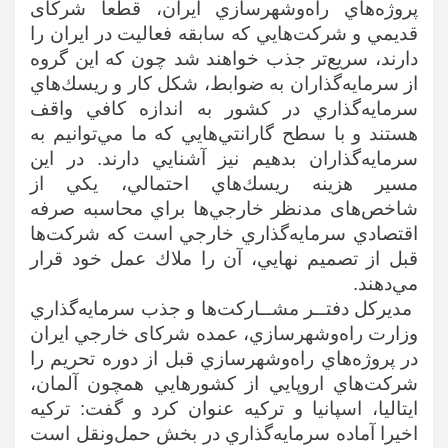
پروژه‌هاي راه‌و‌شهرسازي ايران، قطعا شركای
قديمي و شركت‌هايي كه سابقه فعاليت در ايران را
دارند، سريع‌تر جذب خواهند شد چون كه اين گروه
از سرمايه‌گذاران به ضوابط، شكل كار و ريسك‌هاي
سرمايه‌گذاري در كشور به اندازه كافي واقف
هستند و با سطح گارانتي‌هايي كه ما مي‌توانيم به
سرمايه‌گذاران بدهيم نيز آشنايي دارند. در اين
مسير هزينه ريسك‌هاي احتمالي، يكي از
شاخص‌های مدنظر خارجي‌ها براي محاسبه صرفه
اقتصادي سرمايه‌گذاري خارجي است كه شركت‌ها
قبل از تصميم نهايي، آن را ملاك عمل خود قرار
مي‌دهند
.
مديركل دفتــر مشــاركت‌ها و جذب سرمايه‌گذاري
وزارت راه‌و‌شهرسازي، عمده شركای خارجي ايران
در پروژه‌هاي راه‌و‌شهرسازي قبل از دوره تحريم را
شركت‌هاي اروپايي از كشورهايي همچون آلمان،
ايتاليا، اسپانيا و تركيه عنوان كرد و گفت: تركيه
اخيرا آماده سرمايه‌گذاري در بخش حمل‌و‌نقل است