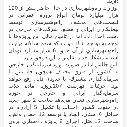
دارند
.
وزارت راه‌و‌شهرسازي در حال حاضر بيش از 120
هزار ميليارد تومان انواع پروژه عمراني در
قسمت‌هاي مختلف راه‌و‌شهرسازي توسط
پيمانكاران ايراني و معدود شركت‌هاي خارجي در
دست اجرا دارد اما در تامين مالي اين پروژه‌ها با
توجه به بودجه اندك دولت كه سهم سالانه وزارت
راه‌و‌شهرسازي از آن حدود 6 هزار ميليارد تومان
است، مشكل جديد «تامين مالي» وجود دارد
.
اين چالش اما در صورت ورود سرمايه‌گذار خارجي
به كشور، از طرق مختلف همچون فاينانس يا
سرمايه‌گذاري مشترك، تا حدودي قابل رفع خواهد
بود. جزئيات فهرست
107
پروژه آماده جذب
سرمايه‌گذار ايراني و خارجي در حوزه
راه‌و‌شهرسازي نشان مي‌دهد ساخت 2 شهر جديد
در جنوب كشور، احداث يا تكميل 5 آزادراه در
حداقل 6 استان، ايجاد يا توسعه 12 خط راه‌آهن،
ساخت 12 هتل، اجراي 8 پروژه راه‌سازي برون