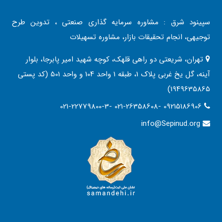
سپینود شرق : مشاوره سرمایه گذاری صنعتی ، تدوین طرح
توجیهی، انجام تحقیقات بازار، مشاوره تسهیلات
تهران، شریعتی دو راهی قلهک، کوچه شهید امیر پابرجا، بلوار
آینه، گل یخ غربی پلاک 1، طبقه 1 واحد 104 و واحد 501 (کد پستی
1949635865)
021-22779800-3- 021-26358608- 09215186906
info@Sepinud.org