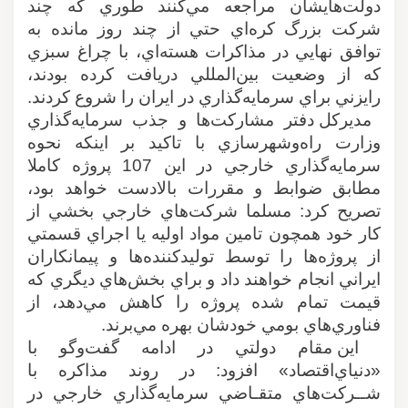
دولت‌هايشان مراجعه مي‌كنند طوري كه چند
شركت بزرگ كره‌اي حتي از چند روز مانده به
توافق نهايي در مذاكرات هسته‌اي، با چراغ سبزي
كه از وضعيت بين‌المللي دريافت كرده‌ بودند،
رايزني براي سرمايه‌گذاري در ايران را شروع كردند
.
مديركل دفتر مشاركت‌ها و جذب سرمايه‌گذاري
وزارت راه‌و‌شهرسازي با تاكيد بر اينكه نحوه
سرمايه‌گذاري خارجي در اين 107 پروژه كاملا
مطابق ضوابط و مقررات بالادست خواهد بود،
تصريح كرد: مسلما شركت‌هاي خارجي بخشي از
كار خود همچون تامين مواد اوليه يا اجراي قسمتي
از پروژه‌ها را توسط توليدكننده‌ها و پيمانكاران
ايراني انجام خواهند داد و براي بخش‌هاي ديگري كه
قيمت تمام شده پروژه را كاهش مي‌‌دهد، از
فناوري‌هاي بومي خودشان بهره مي‌برند
.
اين مقام دولتي در ادامه گفت‌وگو با
«دنياي‌اقتصاد» افزود: در روند مذاكره با
شــركت‌هاي متقـاضي سرمايه‌گذاري خارجي در