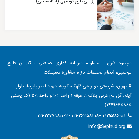
ارزیابی طرح توجیهی (امکانسنجی)
سپینود شرق : مشاوره سرمایه گذاری صنعتی ، تدوین طرح
توجیهی، انجام تحقیقات بازار، مشاوره تسهیلات
تهران، شریعتی دو راهی قلهک، کوچه شهید امیر پابرجا، بلوار
آینه، گل یخ غربی پلاک 1، طبقه 1 واحد 104 و واحد 501 (کد پستی
1949635865)
021-22779800-3- 021-26358608- 09215186906
info@Sepinud.org