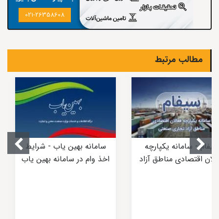
021-26358608
مطالب مرتبط
سیفام - سامانه یکپارچه
سامانه بهین یاب - شرایط
الان اقتصادی مناطق آزاد
اخذ وام در سامانه بهین یاب