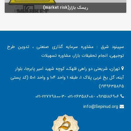
ریسک بازار(market risk)
سپینود شرق : مشاوره سرمایه گذاری صنعتی ، تدوین طرح
توجیهی، انجام تحقیقات بازار، مشاوره تسهیلات
تهران، شریعتی دو راهی قلهک، کوچه شهید امیر پابرجا، بلوار
آینه، گل یخ غربی پلاک 1، طبقه 1 واحد 104 و واحد 501 (کد پستی
1949635865)
021-22779800-3- 021-26358608- 09215186906
info@Sepinud.org