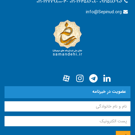
021-22779800-3- 021-26358608- 09215186906
info@Sepinud.org
عضویت در خبرنامه