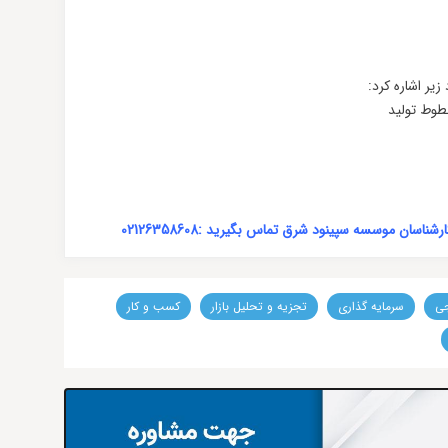
زیر اشاره کرد:
طوط تولید
ان موسسه سپینود شرق تماس بگیرید :02126358608
جی
سرمایه گذاری
تجزیه و تحلیل بازار
کسب و کار