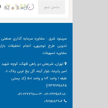
سپینود شرق : مشاوره سرمایه گذاری صنعتی ،
تدوین طرح توجیهی، انجام تحقیقات بازار،
مشاوره تسهیلات
تهران، شریعتی دو راهی قلهک، کوچه شهید
امیر پابرجا، بلوار آینه، گل یخ غربی پلاک 1،
طبقه 1 واحد 104 و واحد 501 (کد پستی
1949635865)
021-22779800-3- 021-26358608-
09215186906