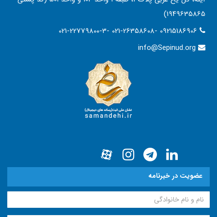
1949635865)
021-22779800-3- 021-26358608- 09215186906
info@Sepinud.org
عضویت در خبرنامه