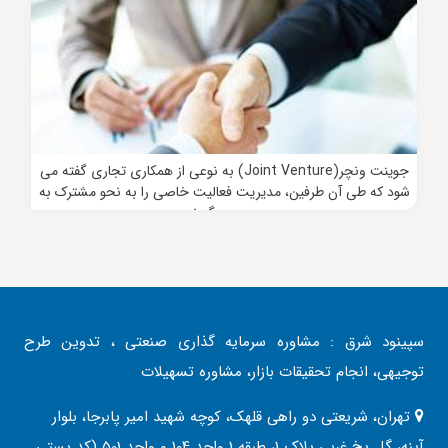
جوینت ونچر(Joint Venture) به نوعی از همکاری تجاری گفته می
شود که طی آن طرفین، مدیریت فعالیت خاصی را به نحو مشترک به
عهده می گیرند.
سپینود شرق : مشاوره سرمایه گذاری صنعتی ، تدوین طرح
توجیهی، انجام تحقیقات بازار، مشاوره تسهیلات
تهران، شریعتی دو راهی قلهک، کوچه شهید امیر پابرجا، بلوار
آینه، گل یخ غربی پلاک 1، طبقه 1 واحد 104 و واحد 501 (کد پستی