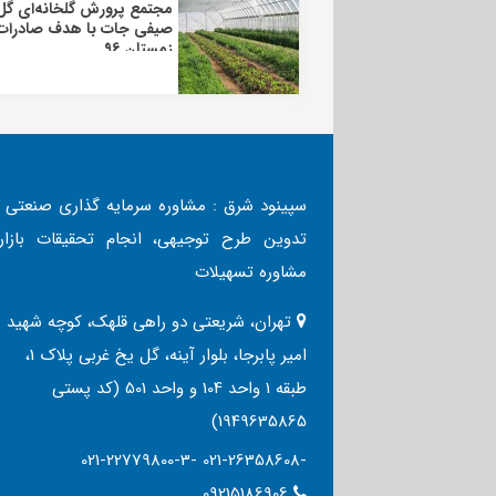
مجتمع پرورش گلخانه‌ای گل
صیفی جات با هدف صادرات
زمستان 96
سپینود شرق : مشاوره سرمایه گذاری صنعتی ،
تدوین طرح توجیهی، انجام تحقیقات بازار،
مشاوره تسهیلات
تهران، شریعتی دو راهی قلهک، کوچه شهید
امیر پابرجا، بلوار آینه، گل یخ غربی پلاک 1،
طبقه 1 واحد 104 و واحد 501 (کد پستی
1949635865)
021-22779800-3- 021-26358608-
09215186906