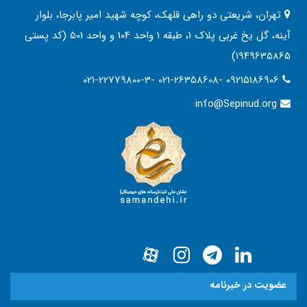
تهران، شریعتی دو راهی قلهک، کوچه شهید امیر پابرجا، بلوار
آینه، گل یخ غربی پلاک 1، طبقه 1 واحد 104 و واحد 501 (کد پستی
1949635865)
021-22779800-3- 021-26358608- 09215186906
info@Sepinud.org
عضویت در خبرنامه