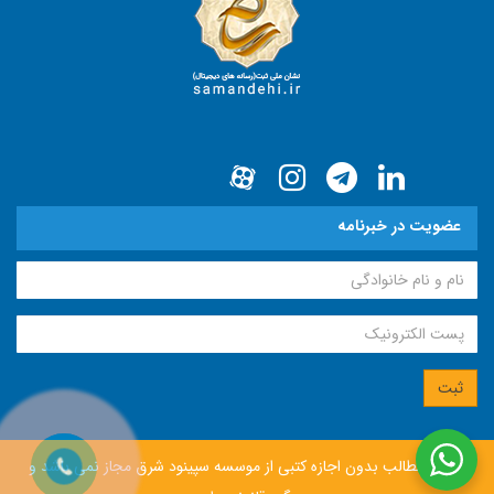
عضویت در خبرنامه
انتشار مطالب بدون اجازه كتبی از موسسه سپينود شرق مجاز نمی باشد و