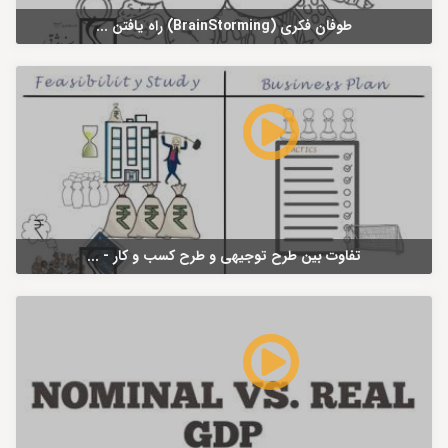
طوفان فکری (BrainStorming) راه یافتن ...
تفاوت بین طرح توجیهی و طرح کسب و کار - ...