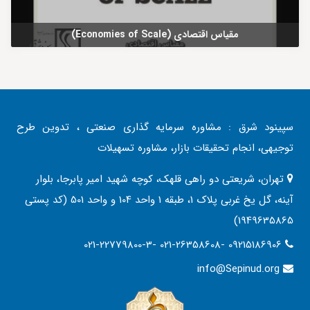
مقیاس اقتصادی (Economies of Scale)
سپینود شرق : مشاوره سرمایه گذاری صنعتی ، تدوین طرح
توجیهی، انجام تحقیقات بازار، مشاوره تسهیلات
تهران، شریعتی دو راهی قلهک، کوچه شهید امیر پابرجا، بلوار
آینه، گل یخ غربی پلاک 1، طبقه 1 واحد 104 و واحد 501 (کد پستی
1949635865)
021-22779800-3- 021-26358608- 09215186906
info@Sepinud.org