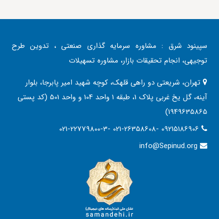
سپینود شرق : مشاوره سرمایه گذاری صنعتی ، تدوین طرح
توجیهی، انجام تحقیقات بازار، مشاوره تسهیلات
تهران، شریعتی دو راهی قلهک، کوچه شهید امیر پابرجا، بلوار
آینه، گل یخ غربی پلاک 1، طبقه 1 واحد 104 و واحد 501 (کد پستی
1949635865)
021-22779800-3- 021-26358608- 09215186906
info@Sepinud.org