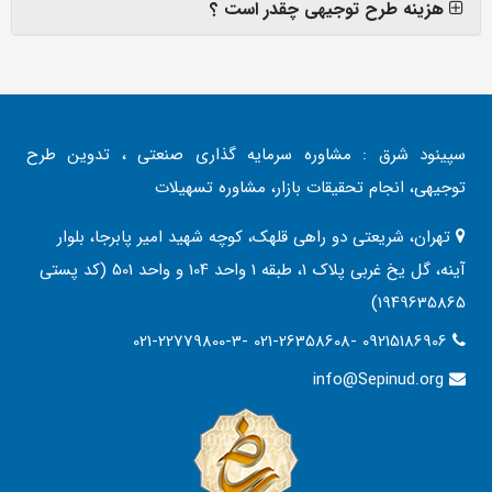
هزینه طرح توجیهی چقدر است ؟
سپینود شرق : مشاوره سرمایه گذاری صنعتی ، تدوین طرح
توجیهی، انجام تحقیقات بازار، مشاوره تسهیلات
تهران، شریعتی دو راهی قلهک، کوچه شهید امیر پابرجا، بلوار
آینه، گل یخ غربی پلاک 1، طبقه 1 واحد 104 و واحد 501 (کد پستی
1949635865)
021-22779800-3- 021-26358608- 09215186906
info@Sepinud.org