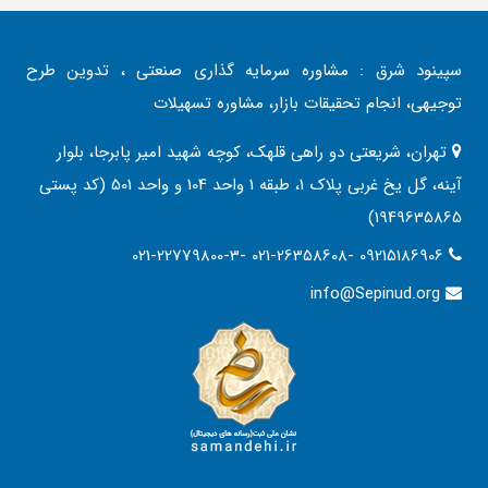
سپینود شرق : مشاوره سرمایه گذاری صنعتی ، تدوین طرح
توجیهی، انجام تحقیقات بازار، مشاوره تسهیلات
تهران، شریعتی دو راهی قلهک، کوچه شهید امیر پابرجا، بلوار
آینه، گل یخ غربی پلاک 1، طبقه 1 واحد 104 و واحد 501 (کد پستی
1949635865)
021-22779800-3- 021-26358608- 09215186906
info@Sepinud.org